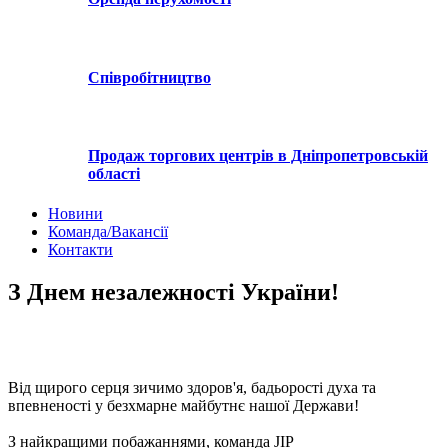
Співробітництво
Продаж торгових центрів в Дніпропетровській
області
Новини
Команда/Вакансії
Контакти
З Днем незалежності України!
Від щирого серця зичимо здоров'я, бадьорості духа та
впевненості у безхмарне майбутнє нашої Держави!
З найкращими побажаннями, команда JIP